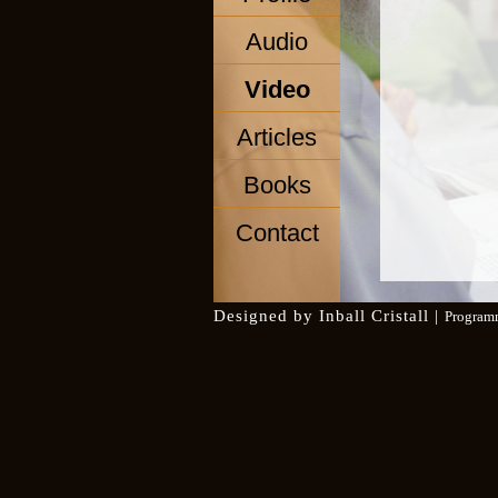
Audio
Video
Articles
Books
Contact
Designed by
Inball Cristall
|
Program